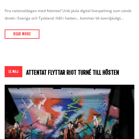
Fira nationaldagen med Attentat! Unik jävla digital livespelning som sänds
direkt i Sverige och Tyskland. Håll i hatten… kommer bli överdjävligt…
READ MORE
ATTENTAT FLYTTAR RIOT TURNÉ TILL HÖSTEN
11 MAJ