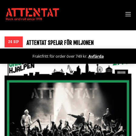
SPELNINGAR
ATTENTAT SPELAR FÖR MILJONEN
26 SEP
SHOP
Fraktfritt för order över 749 kr.
Avfärda
NYHETER
PRESSKIT
BOKA
OM ATTENTAT
ARKIV