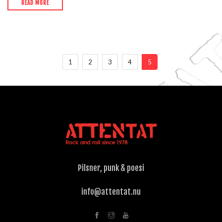
READ MORE
1
2
3
4
5
Pilsner, punk & poesi
info@attentat.nu