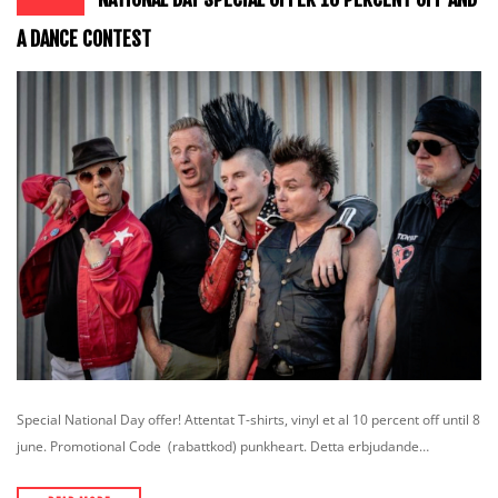
A DANCE CONTEST
Special National Day offer! Attentat T-shirts, vinyl et al 10 percent off until 8
june. Promotional Code (rabattkod) punkheart. Detta erbjudande…