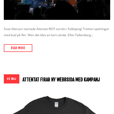
Sista februari startade Attentat RIOT-turnén i Falköping! Tretton spelningar
med bud på fler. Men det blev en kort vända. Efter Falkenberg…
READ MORE
ATTENTAT FIRAR NY WEBBSIDA MED KAMPANJ
05 MAJ