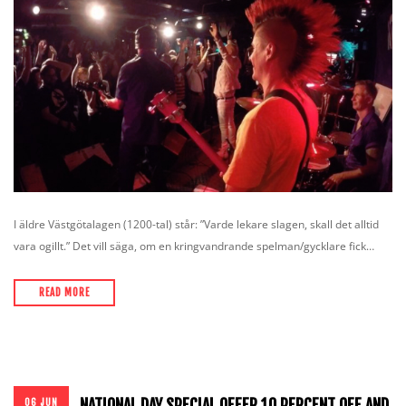
I äldre Västgötalagen (1200-tal) står: ”Varde lekare slagen, skall det alltid
vara ogillt.” Det vill säga, om en kringvandrande spelman/gycklare fick…
READ MORE
NATIONAL DAY SPECIAL OFFER 10 PERCENT OFF AND
06 JUN