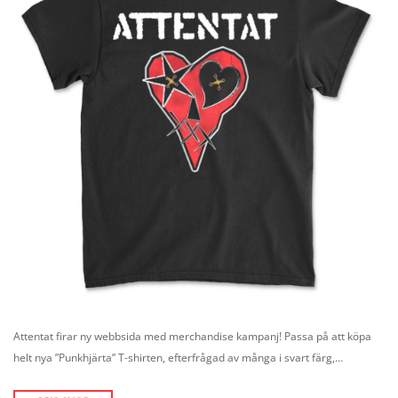
Attentat firar ny webbsida med merchandise kampanj! Passa på att köpa
helt nya ”Punkhjärta” T-shirten, efterfrågad av många i svart färg,…