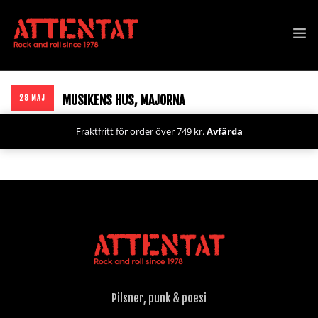
SPELNINGAR
MUSIKENS HUS, MAJORNA
28 MAJ
SHOP
Fraktfritt för order över 749 kr.
Avfärda
NYHETER
PRESSKIT
BOKA
OM ATTENTAT
Pilsner, punk & poesi
ARKIV