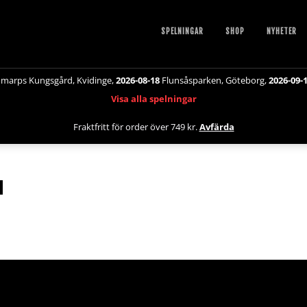
SPELNINGAR
SHOP
NYHETER
marps Kungsgård, Kvidinge,
2026-08-18
Flunsåsparken, Göteborg,
2026-09-
Visa alla spelningar
Fraktfritt för order över 749 kr.
Avfärda
I