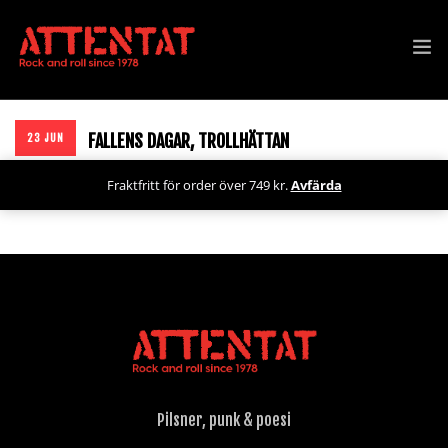
SPELNINGAR
FALLENS DAGAR, TROLLHÄTTAN
23 JUN
SHOP
Fraktfritt för order över 749 kr.
Avfärda
NYHETER
PRESSKIT
BOKA
OM ATTENTAT
Pilsner, punk & poesi
ARKIV