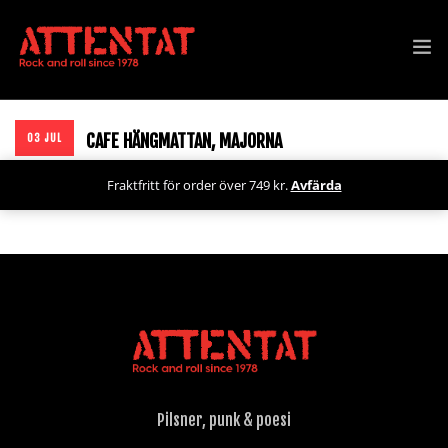
SPELNINGAR
CAFE HÄNGMATTAN, MAJORNA
03 JUL
SHOP
Fraktfritt för order över 749 kr.
Avfärda
NYHETER
PRESSKIT
BOKA
OM ATTENTAT
Pilsner, punk & poesi
ARKIV